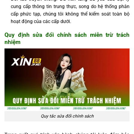
cung cấp thông tin trung thực, song do hệ thống phân
cấp phức tạp, chúng tôi không thể kiểm soát toàn bộ
hoạt động của các cấp dưới.
Quy định sửa đổi chính sách miễn trừ trách
nhiệm
Quy tắc sửa đổi chính sách