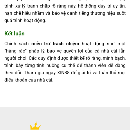
trình xử lý tranh chấp rõ ràng này, hệ thống duy trì uy tín,
hạn chế hiểu nhầm và bảo vệ danh tiếng thương hiệu suốt
quá trình hoạt động.
Kết luận
Chính sách
miễn trừ trách nhiệm
hoạt động như một
“hàng rào” pháp lý, bảo vệ quyền lợi của cả nhà cái lẫn
người chơi. Các quy định được thiết kế rõ ràng, minh bạch,
trình bày từng tình huống cụ thể để thành viên dễ dàng
theo dõi. Tham gia ngay XIN88 để giải trí và tuân thủ mọi
điều khoản của nhà cái.