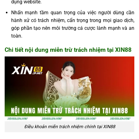
dụng website.
Nhấn mạnh tầm quan trọng của việc người dùng cần
hành xử có trách nhiệm, cẩn trọng trong mọi giao dịch,
góp phần tạo nên môi trường cá cược lành mạnh và an
toàn.
Chi tiết nội dung miễn trừ trách nhiệm tại XIN88
Điều khoản miễn trách nhiệm chính tại XIN88