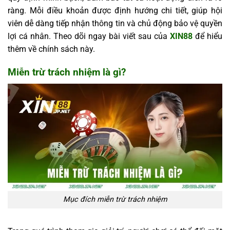
ràng. Mỗi điều khoản được định hướng chi tiết, giúp hội
viên dễ dàng tiếp nhận thông tin và chủ động bảo vệ quyền
lợi cá nhân. Theo dõi ngay bài viết sau của
XIN88
để hiểu
thêm về chính sách này.
Miễn trừ trách nhiệm là gì?
Mục đích miễn trừ trách nhiệm