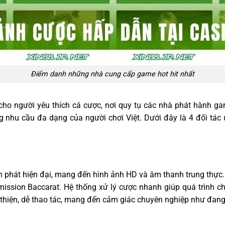
Điểm danh những nhà cung cấp game hot hit nhất
ho người yêu thích cá cược, nơi quy tụ các nhà phát hành ga
nhu cầu đa dạng của người chơi Việt. Dưới đây là 4 đối tác 
phát hiện đại, mang đến hình ảnh HD và âm thanh trung thực. 
ion Baccarat. Hệ thống xử lý cược nhanh giúp quá trình chơi 
 thiện, dễ thao tác, mang đến cảm giác chuyên nghiệp như đang 