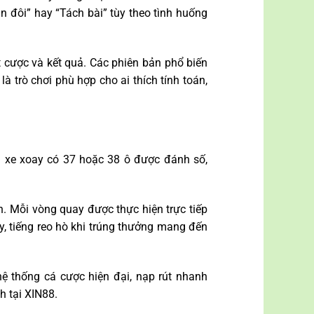
n đôi” hay “Tách bài” tùy theo tình huống
ặt cược và kết quả. Các phiên bản phổ biến
 trò chơi phù hợp cho ai thích tính toán,
nh xe xoay có 37 hoặc 38 ô được đánh số,
n. Mỗi vòng quay được thực hiện trực tiếp
y, tiếng reo hò khi trúng thưởng mang đến
hệ thống cá cược hiện đại, nạp rút nhanh
 tại XIN88.