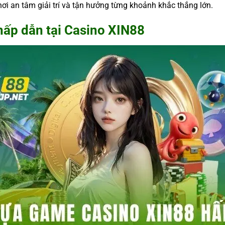
hơi an tâm giải trí và tận hưởng từng khoảnh khắc thắng lớn.
hấp dẫn tại Casino XIN88