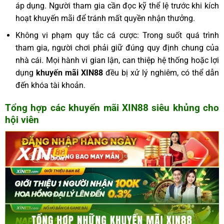
áp dụng
.
Người tham gia cần đọc kỹ thể lệ trước khi kích
hoạt khuyến mãi để tránh mất quyền nhận thưởng.
Không vi phạm quy tắc cá cược: Trong suốt quá trình
tham gia, người chơi phải giữ đúng quy định chung của
nhà cái.
Mọi hành vi gian lận, can thiệp hệ thống hoặc lợi
dụng
khuyến mãi XIN88
đều bị xử lý nghiêm, có thể dẫn
đến khóa tài khoản.
Tổng hợp các khuyến mãi XIN88 siêu khủng cho
hội viên