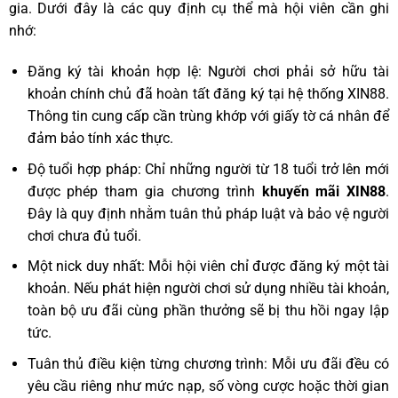
gia.
Dưới đây là các quy định cụ thể mà hội viên cần ghi
nhớ:
Đăng ký tài khoản hợp lệ: Người chơi phải sở hữu tài
khoản chính chủ đã hoàn tất đăng ký tại hệ thống XIN88.
Thông tin cung cấp cần trùng khớp với giấy tờ cá nhân để
đảm bảo tính xác thực.
Độ tuổi hợp pháp: Chỉ những người từ 18 tuổi trở lên mới
được phép tham gia chương trình
khuyến mãi XIN88
.
Đây là quy định nhằm tuân thủ pháp luật và bảo vệ người
chơi chưa đủ tuổi.
Một nick duy nhất: Mỗi hội viên chỉ được đăng ký một tài
khoản. Nếu phát hiện người chơi sử dụng nhiều tài khoản,
toàn bộ ưu đãi cùng phần thưởng sẽ bị thu hồi ngay lập
tức.
Tuân thủ điều kiện từng chương trình: Mỗi ưu đãi đều có
yêu cầu riêng như mức nạp, số vòng cược hoặc thời gian