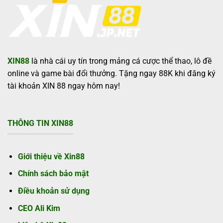
Tối
Ưu
Lợi
Nhuận
XIN88
là nhà cái uy tín trong mảng cá cược thể thao, lô đề
online và game bài đổi thưởng. Tặng ngay 88K khi đăng ký
tài khoản XIN 88 ngay hôm nay!
THÔNG TIN XIN88
Giới thiệu về Xin88
Chính sách bảo mật
Điều khoản sử dụng
CEO Ali Kim