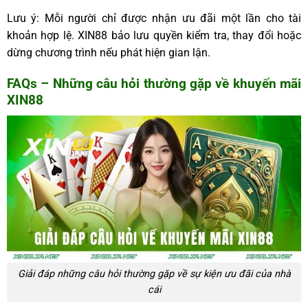
Lưu ý: Mỗi người chỉ được nhận ưu đãi một lần cho tài
khoản hợp lệ
.
XIN88 bảo lưu quyền kiểm tra, thay đổi hoặc
dừng chương trình nếu phát hiện gian lận.
FAQs – Những câu hỏi thường gặp về khuyến mãi
XIN88
Giải đáp những câu hỏi thường gặp về sự kiện ưu đãi của nhà
cái