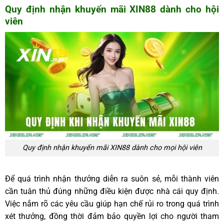
Quy định nhận
k
huyến
mãi
XIN88
dành
cho hội
viên
Quy định nhận khuyến mãi XIN88 dành cho mọi hội viên
Để quá trình nhận thưởng diễn ra suôn sẻ, mỗi thành viên
cần tuân thủ đúng những điều kiện được nhà cái quy định.
Việc nắm rõ các yêu cầu giúp hạn chế rủi ro trong quá trình
xét thưởng, đồng thời đảm bảo quyền lợi cho người tham