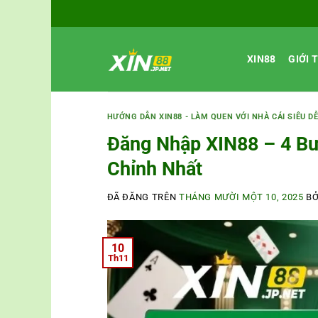
XIN88
GIỚI 
HƯỚNG DẪN XIN88 - LÀM QUEN VỚI NHÀ CÁI SIÊU D
Đăng Nhập XIN88 – 4 Bư
Chỉnh Nhất
ĐÃ ĐĂNG TRÊN
THÁNG MƯỜI MỘT 10, 2025
B
10
Th11