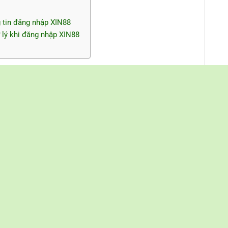
 tin đăng nhập XIN88
 lý khi đăng nhập XIN88
c hiện đăng nhập XIN88 chuẩn
phức tạp, nhưng khách hàng cần thực hiện đúng các
ưới đây là 4 bước chi tiết nhất mà bạn nên làm theo:
tính hoặc điện thoại, sau đó nhập từ khóa XIN88 để tìm
link chính thức nhằm bảo vệ an toàn tuyệt đối. Thao
 rủi ro từ các trang giả mạo có thể xâm phạm dữ liệu cá