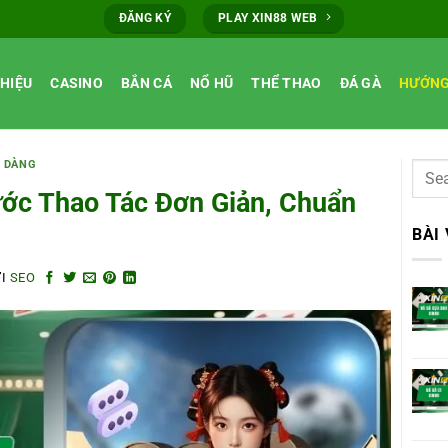
ĐĂNG KÝ
PLAY XIN88 WEB
THIỆU
CASINO
BẮN CÁ
NỔ HŨ
THỂ THAO
ĐÁ GÀ
HƯỚNG
Ễ DÀNG
ớc Thao Tác Đơn Giản, Chuẩn
BÀI
ỞI
SEO