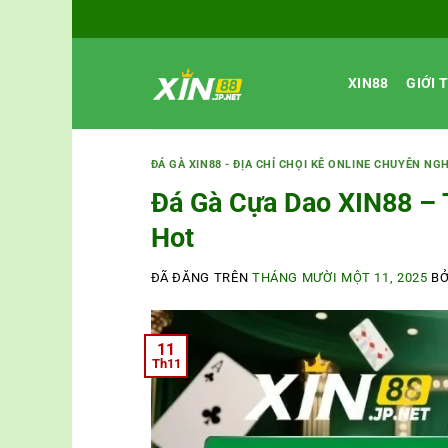
XIN88
GIỚI 
ĐÁ GÀ XIN88 - ĐỊA CHỈ CHỌI KÊ ONLINE CHUYÊN NG
Đá Gà Cựa Dao XIN88 – 
Hot
ĐÃ ĐĂNG TRÊN
THÁNG MƯỜI MỘT 11, 2025
B
11
Th11