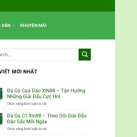
 DẪN
KHUYẾN MÃI
 VIẾT MỚI NHẤT
Đá Gà Cựa Dao XIN88 – Tận Hưởng
Những Giải Đấu Cực Hot
Chức năng bình luận bị tắt
ở
Đá
Gà
Đá Gà C1 Xin88 – Theo Dõi Giải Đấu
Cựa
Đặc Sắc Mỗi Ngày
Dao
Chức năng bình luận bị tắt
ở
XIN88
Đá
–