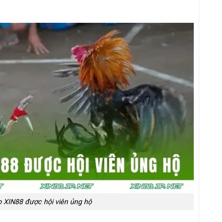
 XIN88 được hội viên ủng hộ