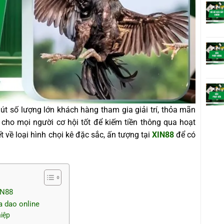
t số lượng lớn khách hàng tham gia giải trí, thỏa mãn
cho mọi người cơ hội tốt để kiếm tiền thông qua hoạt
 về loại hình chọi kê đặc sắc, ấn tượng tại
XIN88
để có
IN88
a dao online
hiệp