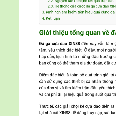
Nguyên tắc xác định kết quả trận đấu
Hệ thống cửa cược đá gà cựa dao XI
Kinh nghiệm kiếm tiền hiệu quả cùng đá
Kết luận
Giới thiệu tổng quan về 
Đá gà cựa dao XIN88
đến nay vẫn là mộ
tâm, yêu thích đặc biệt. Ở đây, mọi người
hấp dẫn, kịch tính từ những đấu trường 
bạn cũng có thể tham gia dự đoán, đặt cư
Điểm đặc biệt là toàn bộ quá trình giải t
cần sử dụng các thiết bị cá nhân thông 
của đơn vị và tìm kiếm trận đấu yêu thích
và chi phí đi lại hiệu quả trong suốt quá trìn
Thực tế, các giải chọi kê cựa dao diễn ra 
tại nhà cái XIN88 dễ dàng truy cập, sử d