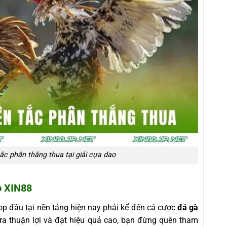
c phân thắng thua tại giải cựa dao
o XIN88
op đầu tại nền tảng hiện nay phải kể đến cá cược
đá gà
ễn ra thuận lợi và đạt hiệu quả cao, bạn đừng quên tham