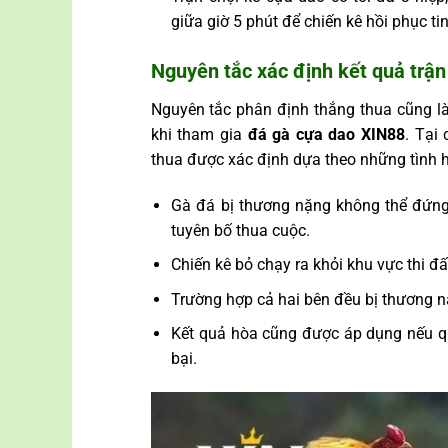
giữa giờ 5 phút để chiến kê hồi phục tin
Nguyên tắc xác định kết quả trậ
Nguyên tắc phân định thắng thua cũng l
khi tham gia
đá gà cựa dao XIN88
. Tại
thua được xác định dựa theo những tình h
Gà đá bị thương nặng không thể đứng 
tuyên bố thua cuộc.
Chiến kê bỏ chạy ra khỏi khu vực thi đ
Trường hợp cả hai bên đều bị thương nặ
Kết quả hòa cũng được áp dụng nếu qu
bại.