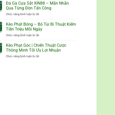
Gà
Đá Gà Cựa Sắt XIN88 – Mãn Nhãn
Tận
C1
Hưởng
Qua Từng Đòn Tấn Công
Xin88
Những
Chức năng bình luận bị tắt
ở
–
Giải
Đá
Theo
Đấu
Gà
Kèo Phát Bóng – Bỏ Túi Bí Thuật Kiếm
Dõi
Cực
Cựa
Giải
Tiền Triệu Mỗi Ngày
Hot
Sắt
Đấu
Chức năng bình luận bị tắt
ở
XIN88
Đặc
Kèo
–
Sắc
Phát
Kèo Phạt Góc | Chiến Thuật Cược
Mãn
Mỗi
Bóng
Nhãn
Thông Minh Tối Ưu Lợi Nhuận
Ngày
–
Qua
Chức năng bình luận bị tắt
ở
Bỏ
Từng
Kèo
Túi
Đòn
Phạt
Bí
Tấn
Góc
Thuật
Công
|
Kiếm
Chiến
Tiền
Thuật
Triệu
Cược
Mỗi
Thông
Ngày
Minh
Tối
Ưu
Lợi
Nhuận